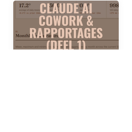
CLAUDE AI COWORK & RAPPORTAGES (DEEL
1)
jul 10, 2026
Kan Claude Cowork helpen als aanvulling op
PowerBI? of zelfs vervangen? In deze serie
zoeken we het uit.
Lees meer